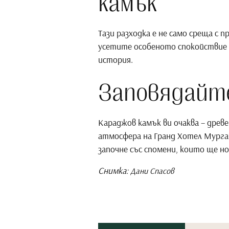
камък
Тази разходка е не само среща с 
усетите особеното спокойствие 
история.
Заповядайте
Караджов камък ви очаква – древ
атмосфера на Гранд Хотел Мургав
започне със спомени, които ще н
Снимка:
Дани Спасов