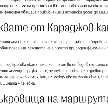
иете по време на престоя си в Пампорово. Само на около ч
ен феномен обещава приключение и истински досег до маг
аквате от Караджов ка
шителна скална арка, разположена сред дъбови и борови г
ековни предания. Мястото не е просто природен феномен – 
а през красива екопътека, която ще ви отведе в сърцето
ти легенди – разказва се, че тук се провеждали древни ри
амия Караджов камък, кацнал между две отвесни скали, ка
ишината – лечебна.
ъкровища на маршрут