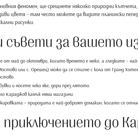
новния феномен, ще срещнете няколко природни кътчета, и
диви цветя – там често можете да видите планински пепе
кални рисунки.
 съвети за вашето и
е от май до октомври, когато времето е меко, а гледките – най
Мостово или с. Орешец) може да се стигне с кола от Гранд Хоте
остово.
увки и носете леко якe, дори през лятото.
коло Караджов камък няма магазини.
кировката – природата е най-добрият домакин, когато се отна
а приключението до К