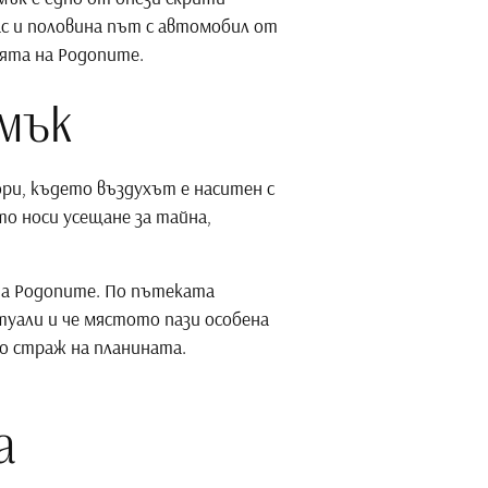
ас и половина път с автомобил от
ията на Родопите.
мък
ори, където въздухът е наситен с
то носи усещане за тайна,
 на Родопите. По пътеката
туали и че мястото пази особена
то страж на планината.
а