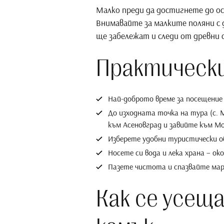
Малко преди да достигнете до ос
Внимавайте за малките поляни с 
ще забележат и следи от древни с
Практически
Най-доброто време за посещение 
До изходната точка на тура (с. 
към Асеновград и завийте към М
Изберете удобни туристически об
Носете си вода и лека храна – о
Пазете чистота и спазвайте мар
Как се усещ