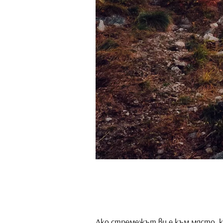
Ако стремежът ви е към място, 