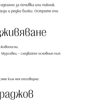
деални за почивка или пикник.
руди и редки билки. Острите очи
зживяване
-живописни.
л Мургавец – следвайте основния път
сяме към нея отговорно.
араджов