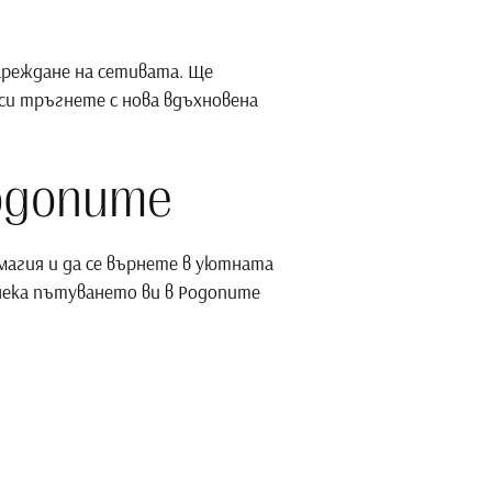
зареждане на сетивата. Ще
си тръгнете с нова вдъхновена
одопите
 магия и да се върнете в уютната
 нека пътуването ви в Родопите