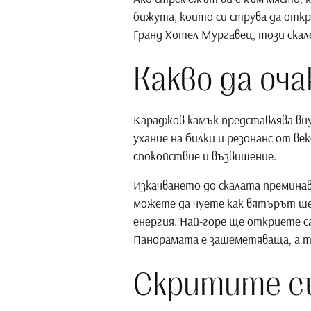
бижута, които си струва да откр
Гранд Хотел Мургавец, този скал
Какво да оч
Караджов камък представлява вну
ухание на билки и резонанс от в
спокойствие и възвишение.
Изкачването до скалата преминав
можете да чуете как вятърът шеп
енергия. Най-горе ще откриете с
Панорамата е зашеметяваща, а т
Скритите с