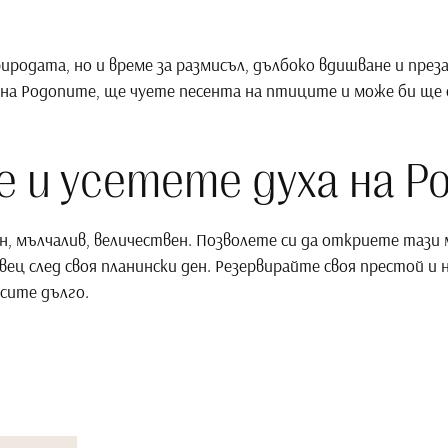
природата, но и време за размисъл, дълбоко вдишване и пре
на Родопите, ще чуете песента на птиците и може би ще 
 и усетете духа на Р
ен, мълчалив, величествен. Позволете си да откриете тази
ец след своя планински ден. Резервирайте своя престой и
осите дълго.