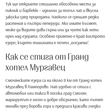
Тук ще откриете специално обособени места за
пикник и барбекю – идеални за топъл чай и вкусна
закуска сред природата. Наоколо се срещат редки
растения и пъстри пеперуди. Ако имате късмет,
може да видите дива сърна или да чуете как лети
орел над езерата. Особено приятно е край Бистрото
езеро, където тишината е почти „осезаема“.
Как се стига от Гранд
хотел Мургавец
Смолянските езера са на около 8 км от Гранд хотел
Мургавец в Пампорово. Най-удобно се стига с
автомобил или такси в посока град Смолян;
маршрутът е лесен и добре обозначен, като пътят
минава през борова гора и предлага красиви гледки