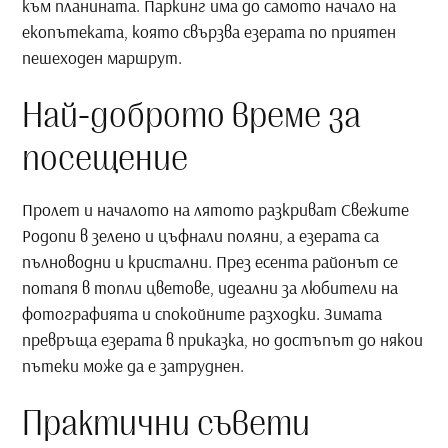
към планината. Паркинг има до самото начало на
екопътеката, която свързва езерата по приятен
пешеходен маршрут.
Най-доброто време за
посещение
Пролет и началото на лятото разкриват Свежите
Родопи в зелено и цъфнали поляни, а езерата са
пълноводни и кристални. През есента районът се
потапя в топли цветове, идеални за любители на
фотографията и спокойните разходки. Зимата
превръща езерата в приказка, но достъпът до някои
пътеки може да е затруднен.
Практични съвети