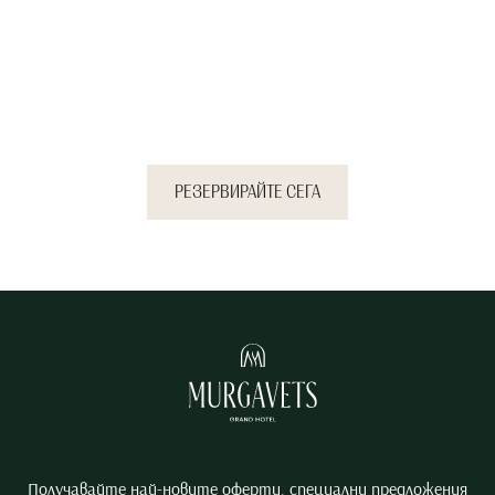
сега и се докоснете до
спокойствието, което
заслужавате.
РЕЗЕРВИРАЙТЕ СЕГА
Получавайте най-новите оферти, специални предложения