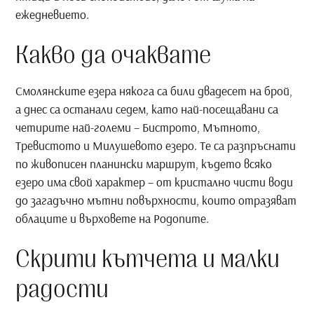
ежедневието.
Какво да очаквате
Смолянските езера някога са били двадесет на брой,
а днес са останали седем, като най-посещавани са
четирите най-големи – Бистрото, Мътното,
Тревистото и Милушевото езеро. Те са разпръснати
по живописен планински маршрут, където всяко
езеро има свой характер – от кристално чисти води
до загадъчно мътни повърхности, които отразяват
облаците и върховете на Родопите.
Скрити кътчета и малки
радости