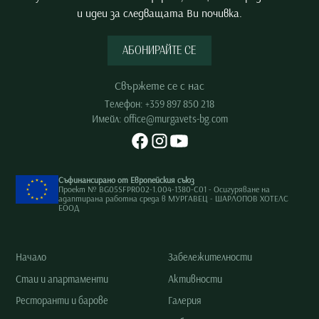
и идеи за следващата Ви почивка.
АБОНИРАЙТЕ СЕ
Свържете се с нас
Телефон:
+359 897 850 218
Имейл:
office@murgavets-bg.com
Съфинансирано от Европейския съюз
Проект № BG05SFPR002-1.004-1380-C01 - Осигуряване на
адаптирана работна среда в МУРГАВЕЦ - ШАРЛОПОВ ХОТЕЛС
ЕООД
Начало
Забележителности
Стаи и апартаменти
Активности
Ресторанти и барове
Галерия