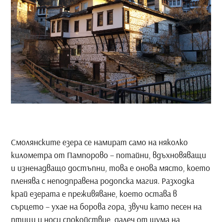
Смолянските езера се намират само на няколко
километра от Пампорово – потайни, вдъхновяващи
и изненадващо достъпни, това е онова място, което
пленява с неподправена родопска магия. Разходка
край езерата е преживяване, което остава в
сърцето – ухае на борова гора, звучи като песен на
птици и носи спокойствие, далеч от шума на