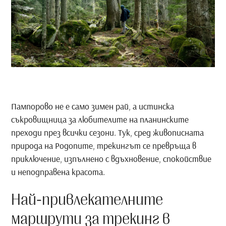
Пампорово не е само зимен рай, а истинска
съкровищница за любителите на планинските
преходи през всички сезони. Тук, сред живописната
природа на Родопите, трекингът се превръща в
приключение, изпълнено с вдъхновение, спокойствие
и неподправена красота.
Най-привлекателните
маршрути за трекинг в