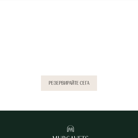
Запазете своята почивка
сега и се докоснете до
спокойствието, което
заслужавате.
РЕЗЕРВИРАЙТЕ СЕГА