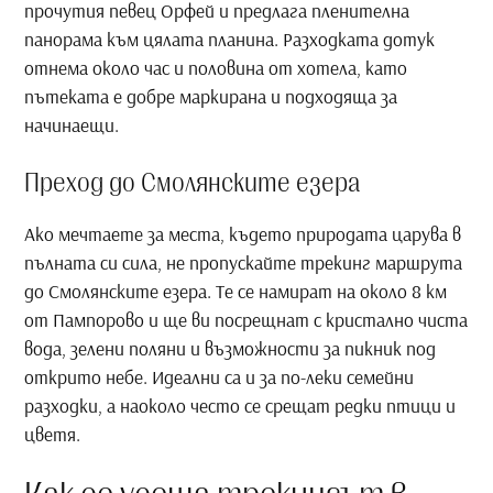
прочутия певец Орфей и предлага пленителна
панорама към цялата планина. Разходката дотук
отнема около час и половина от хотела, като
пътеката е добре маркирана и подходяща за
начинаещи.
Преход до Смолянските езера
Ако мечтаете за места, където природата царува в
пълната си сила, не пропускайте трекинг маршрута
до Смолянските езера. Те се намират на около 8 км
от Пампорово и ще ви посрещнат с кристално чиста
вода, зелени поляни и възможности за пикник под
открито небе. Идеални са и за по-леки семейни
разходки, а наоколо често се срещат редки птици и
цветя.