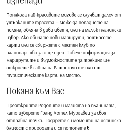
изненади
Понякога най-красивите мигове се случват далеч от
утъпканите трасета — може да попаднете на
поляна, обляна в диви цветя, или на малък планински
извор. Ако обичате нови маршрути, потърсете
карти или се свържете с местен клуб по
планинарство за още идеи. Повече информация за
маршрутите и възможностите за трекинг ще
откриете в сайта на Pamporovo.me или от
туристическите карти на място.
Покана към Вас
Преоткрийте Родопите и магията на планината,
като изберете Гранд Хотел Мургавец за своя
отправна точка. Подарете си моменти на истинска
близост с природата и се потопете в