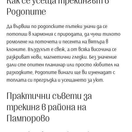
Как се усеща трекингът в
Родопите
Да вървиш по родопските пътеки значи да се
потопиш в хармония с природата, да чуеш тихото
ромолене на поточета и песента на вятъра в
клоните. Въздухът е свеж, а от всяка височина се
разкриват нови, магнетични гледки. Без значение
дали сте опитен планинар или просто любител на
разходките, Родопите винаги ще ви изненадат с
топлата си прегръдка и усещането за уют.
Практични съвети за
трекинг в района на
Пампорово