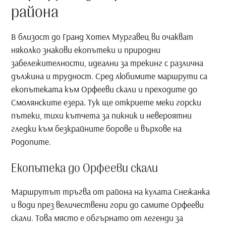
района
В близост до Гранд Хотел Мургавец ви очакват
няколко знакови екопътеки и природни
забележителности, идеални за трекинг с различна
дължина и трудност. Сред любимите маршрути са
екопътеката към Орфееви скали и преходите до
Смолянските езера. Тук ще откриете меки горски
пътеки, тихи кътчета за пикник и невероятни
гледки към безкрайните борове и върхове на
Родопите.
Екопътека до Орфееви скали
Маршрутът тръгва от района на кулата Снежанка
и води през величествени гори до самите Орфееви
скали. Това място е обгърнато от легенди за