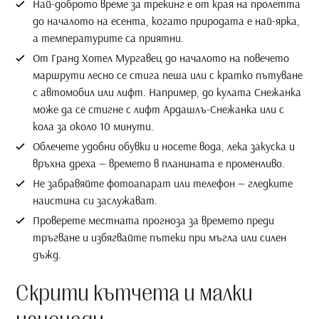
Най-доброто време за трекинг е от края на пролетта
до началото на есента, когато природата е най-ярка,
а температурите са приятни.
От Гранд Хотел Мургавец до началото на повечето
маршрути лесно се стига пеша или с кратко пътуване
с автомобил или лифт. Например, до кулата Снежанка
може да се стигне с лифт Ардашлъ-Снежанка или с
кола за около 10 минути.
Облечете удобни обувки и носете вода, лека закуска и
връхна дреха — времето в планината е променливо.
Не забравяйте фотоапарат или телефон — гледките
наистина си заслужават.
Проверете местната прогноза за времето преди
тръгване и избягвайте пътеки при мъгла или силен
дъжд.
Скрити кътчета и малки