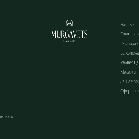
Начало
Стаи и а
Ресторан
За хотела
Уелнес ц
Масажи
За Пампо
Оферти и
аптирана