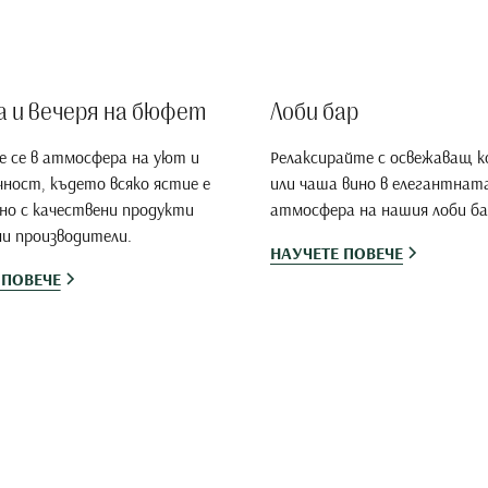
а и вечеря на бюфет
Лоби бар
 се в атмосфера на уют и
Релаксирайте с освежаващ к
ност, където всяко ястие е
или чаша вино в елегантнат
но с качествени продукти
атмосфера на нашия лоби ба
и производители.
НАУЧЕТЕ ПОВЕЧЕ
 ПОВЕЧЕ