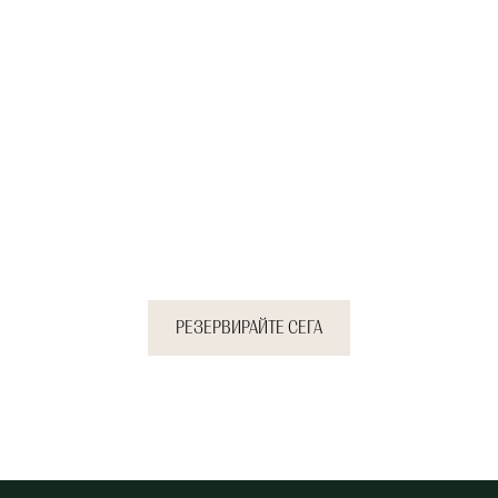
те своята почивка се
те до спокойствиет
заслужавате.
РЕЗЕРВИРАЙТЕ СЕГА