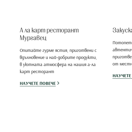
А ла карт ресторант
Закуск
Мургавец
Потопете
автентич
Опитайте гурме ястия, приготвени с
приготве
вдъхновение и най-добрите продукти,
от местн
в уютната атмосфера на нашия а-ла
карт ресторант
НАУЧЕТЕ
НАУЧЕТЕ ПОВЕЧЕ