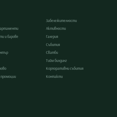
Забележителности
партаменти
Активности
ти и барове
Галерия
Събития
ентър
Сватби
Тийм билдинг
рово
Корпоративни събития
 промоции
Контакти