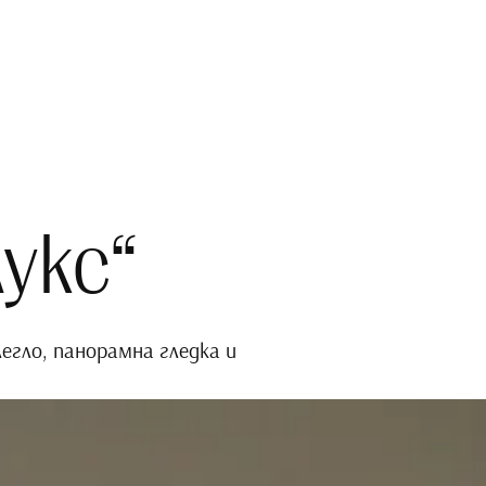
укс“
егло, панорамна гледка и