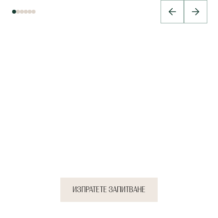
Сплотете екипа си с
преживявания, които ще
оставят трайна следа.
ИЗПРАТЕТЕ ЗАПИТВАНЕ