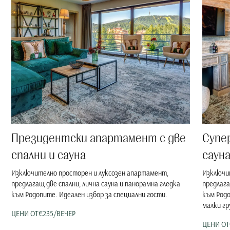
Президентски апартамент с две
Супе
спални и сауна
саун
Изключително просторен и луксозен апартамент,
Изключи
предлагащ две спални, лична сауна и панорамна гледка
предлага
към Родопите. Идеален избор за специални гости.
към Родо
малки гр
ЦЕНИ ОТ
€
235
/
ВЕЧЕР
ЦЕНИ ОТ