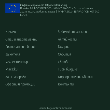
Съфинансирано от Европейския съюз
Проект № BG05SFPR002-1.004-1380-C01 - Осигуряване на
адаптирана работна среда в МУРГАВЕЦ - ШАРЛОПОВ ХОТЕЛС
ЕООД
Начало
Забележителности
Стаи и апартаменти
Активности
Ресторанти и барове
Галерия
За хотела
Събития
Уелнес център
Сватби
Масажи
Тийм билдинг
За Пампорово
Корпоративни събития
Оферти и промоции
Контакти
Политика за поверителност