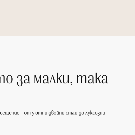
о за малки, така
сещение – от уютни двойни стаи до луксозни