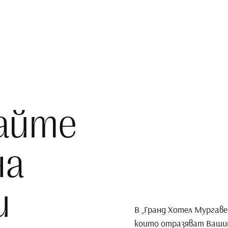
айте
на
и
В „Гранд Хотел Мургав
които отразяват Вашит