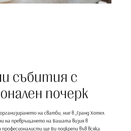
и събития с
онален почерк
организирането на сватби, ние в „Гранд Хотел
ни на превръщането на Вашата визия в
 професионалисти ще Ви подкрепи във всяка