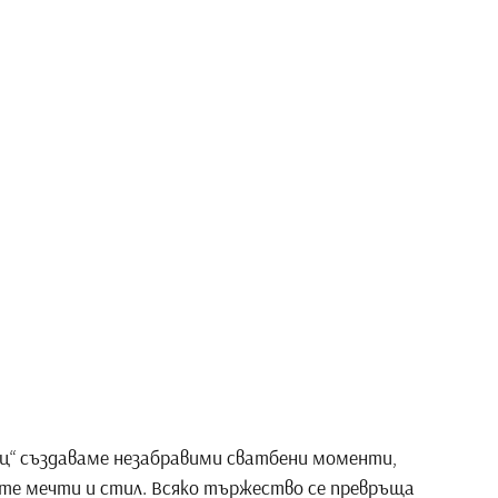
ец“ създаваме незабравими сватбени моменти,
е мечти и стил. Всяко тържество се превръща