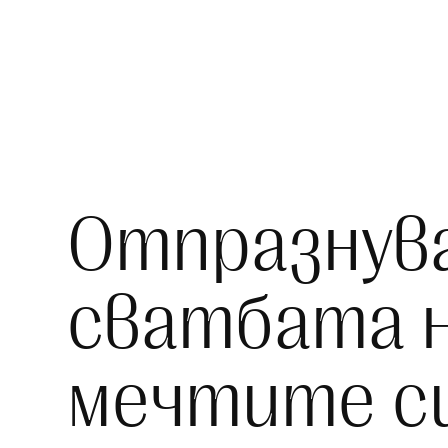
Отпразнув
сватбата 
мечтите с