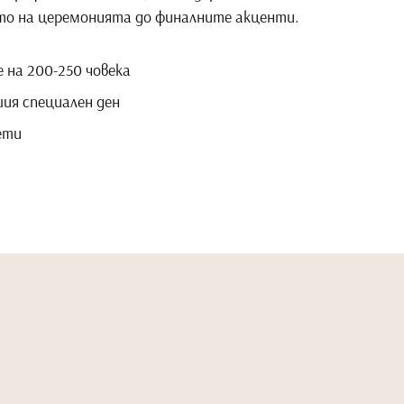
то на церемонията до финалните акценти.
 на 200-250 човека
шия специален ден
ети