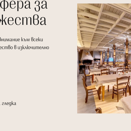
фера за
ржества
внимание към всеки
ество в изключително
а гледка