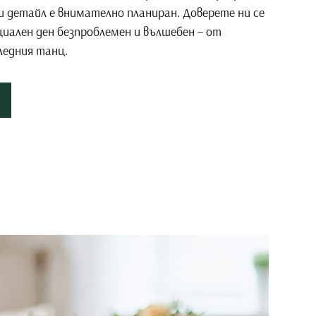
ки детайл е внимателно планиран. Доверете ни се
иален ден безпроблемен и вълшебен – от
ледния танц.