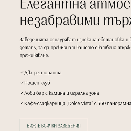
Елегантна атмос
незабравими тъ
Заведенията осигуряват изискана обстановка и 
детайл, за да превърнат вашето сватбено търж
преживяване.
Два ресторанта
Нощен клуб
Лоби бар с камина и игрална зона
Кафе-сладкарница „Dolce Vista“ с 360 панорамн
ВИЖТЕ ВСИЧКИ ЗАВЕДЕНИЯ