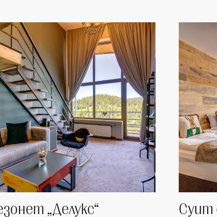
зонет „Делукс“
Суит 