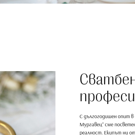
Сватбен
професи
С дългогодишен опит в 
Мургавец“ сме посвете
реалност. Екипът ни от