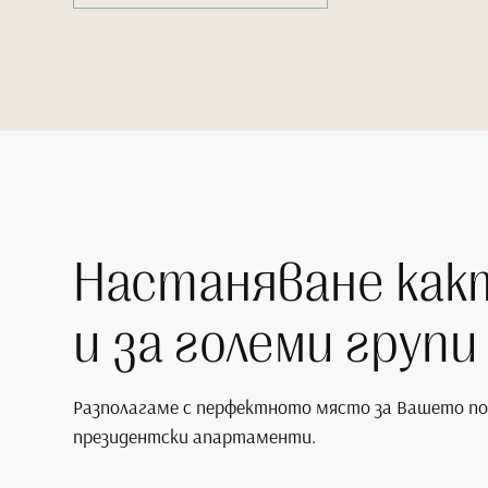
Настаняване какт
и за големи групи
Разполагаме с перфектното място за Вашето по
президентски апартаменти.