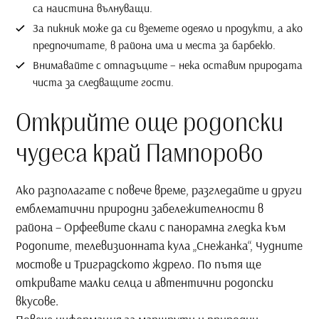
са наистина вълнуващи.
За пикник може да си вземете одеяло и продукти, а ако
предпочитате, в района има и места за барбекю.
Внимавайте с отпадъците – нека оставим природата
чиста за следващите гости.
Открийте още родопски
чудеса край Пампорово
Ако разполагате с повече време, разгледайте и други
емблематични природни забележителности в
района – Орфеевите скали с панорамна гледка към
Родопите, телевизионната кула „Снежанка“, Чудните
мостове и Триградското ждрело. По пътя ще
откривате малки селца и автентични родопски
вкусове.