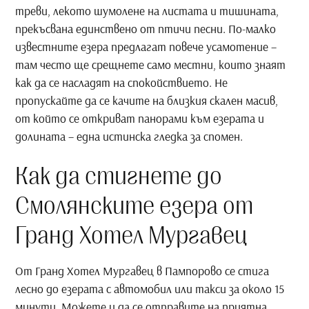
треви, лекото шумолене на листата и тишината,
прекъсвана единствено от птичи песни. По-малко
известните езера предлагат повече усамотение –
там често ще срещнете само местни, които знаят
как да се насладят на спокойствието. Не
пропускайте да се качите на близкия скален масив,
от който се откриват панорами към езерата и
долината – една истинска гледка за спомен.
Как да стигнете до
Смолянските езера от
Гранд Хотел Мургавец
От Гранд Хотел Мургавец в Пампорово се стига
лесно до езерата с автомобил или такси за около 15
минути. Можете и да се отправите на приятна