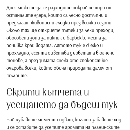
Днес можете да се разходите покрай четири от
останалите езера, които са лесно достъпни и
предлагат живописни гледки през всички сезони.
Около тях ще откриете пътеки за леки преходи,
обособени зони за пикник и барбекю, места за
почивка край водата. Лятото тук е свежо и
прохладно, есента оцветява дърветата в огнени
тонове, а през зимата снежното спокойствие
очарова всеки, който обича природата далеч от
тълпите.
Скрити кътчета и
усещането да бъдеш тук
Най-хубавите моменти идват, когато забавите ход
и се оставите да усетите аромата на планинските