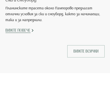
Планинските трасета около Пампорово предлагат
отлични условия за ски и сноуборд, както за начинаещи,
така и за напреднали.
ВИЖТЕ ПОВЕЧЕ
ВИЖТЕ ВСИЧКИ
Запазете своята почивка
сега и се докоснете до