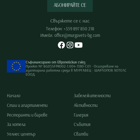
АБОНИРАЙТЕ СЕ
Свържете се с нас
Телефон:
+359 897 850 218
Имейл:
office@murgavets-bg.com
Съфинансирано от Европейския съюз
Проект № BG05SFPR002-1.004-1380-C01 - Осигуряване на
адаптирана работна среда в МУРГАВЕЦ - ШАРЛОПОВ ХОТЕЛС
ЕООД
Начало
Забележителности
Стаи и апартаменти
Активности
Ресторанти и барове
Галерия
За хотела
Събития
Уелнес център
Сватби