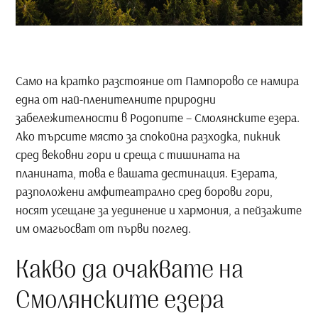
Само на кратко разстояние от Пампорово се намира
една от най-пленителните природни
забележителности в Родопите – Смолянските езера.
Ако търсите място за спокойна разходка, пикник
сред вековни гори и среща с тишината на
планината, това е вашата дестинация. Езерата,
разположени амфитеатрално сред борови гори,
носят усещане за уединение и хармония, а пейзажите
им омагьосват от първи поглед.
Какво да очаквате на
Смолянските езера