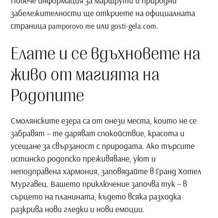
Повече информация за маршрути и природни
забележителности ще откриете на официалната
страница
или
.
pamporovo.me
gosti-gela.com
Елате и се вдъхновете на
живо от магията на
Родопите
Смолянските езера са от онези места, които не се
забравят – те даряват спокойствие, красота и
усещане за свързаност с природата. Ако търсите
истинско родопско преживяване, уют и
неподправена хармония, заповядайте в Гранд Хотел
Мургавец. Вашето приключение започва тук – в
сърцето на планината, където всяка разходка
разкрива нови гледки и нови емоции.