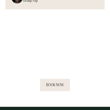
Group Trip
Book your stay now and
experience the relaxation
you deserve.
BOOK NOW